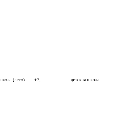
школа (лето)
+7
985 29-29-120
детская школа