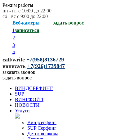
Режим работы
пн - пт с 10:00 до 22:00
сб - вс с 9:00 до 22:00
Веб-камеры
задать вопрос
1
записаться
2
3
4
call/write
+
7(958)8136729
написать
+
7(926)1739847
заказать звонок
задать вопрос
ВИНДСЕРФИНГ
SUP
ВИНГФОЙЛ
НОВОСТИ
Услуги
Виндсерфинг
SUP Серфинг
Детская школа