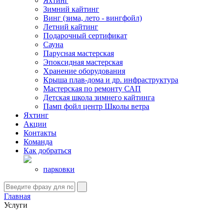
Яхтинг
Зимний кайтинг
Винг (зима, лето - вингфойл)
Летний кайтинг
Подарочный сертификат
Сауна
Парусная мастерская
Эпоксидная мастерская
Хранение оборудования
Крыша плав-дома и др. инфраструктура
Мастерская по ремонту САП
Детская школа зимнего кайтинга
Памп фойл центр Школы ветра
Яхтинг
Акции
Контакты
Команда
Как добраться
парковки
Главная
Услуги